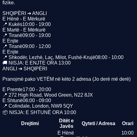
fizike
.
SHQIPËRI ➔ ANGLI
E Hënë - E Mërkurë
📍 Kukës
10:00 - 19:00
E Martë - E Mërkurë
📍 Tiranë
09:00 - 19:00
E Enjte
📍 Tiranë
09:00 - 12:00
E Enjte
📍 Shkodër, Lezhë, Laç, Milot, Fushë-Krujë
08:00 - 10:00
🚚 NISJA: E ENJTE ORA 13:00
ANGLI ➔ SHQIPËRI
Pranojmë pako VETËM në këto 2 adresa (Jo derë më derë)
E Premte
17:00 - 20:00
📍 272 High Road, Wood Green, N22 8JX
E Shtunë
06:00 - 09:00
📍 Colindale, London, NW9 5QY
📦 NISJA: E SHTUNË ORA 10:00
Ditët e
Drejtimi
Qyteti / Adresa
Orari
Javës
E Hënë
10:00