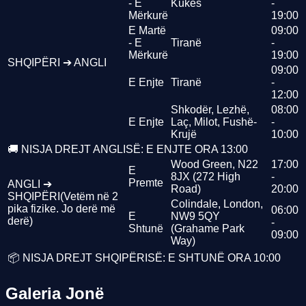
- E
Kukës
-
Mërkurë
19:00
E Martë
09:00
- E
Tiranë
-
Mërkurë
19:00
SHQIPËRI ➔ ANGLI
09:00
E Enjte
Tiranë
-
12:00
Shkodër, Lezhë,
08:00
E Enjte
Laç, Milot, Fushë-
-
Krujë
10:00
🚚 NISJA DREJT ANGLISË: E ENJTE ORA 13:00
Wood Green, N22
17:00
E
8JX (272 High
-
Premte
ANGLI ➔
Road)
20:00
SHQIPËRI
(Vetëm në 2
Colindale, London,
pika fizike. Jo derë më
06:00
E
NW9 5QY
derë)
-
Shtunë
(Grahame Park
09:00
Way)
📦 NISJA DREJT SHQIPËRISË: E SHTUNË ORA 10:00
Galeria
Jonë