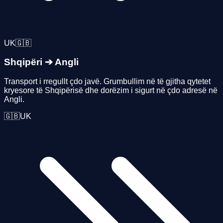
UK
🇬🇧
Shqipëri
➔
Angli
Transport i rregullt çdo javë. Grumbullim në të gjitha qytetet
kryesore të Shqipërisë dhe dorëzim i sigurt në çdo adresë në
Angli.
🇬🇧
UK