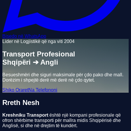
Bisedo në WhatsApp
Lider në Logjistikë që nga viti 2004
Transport Profesional
Shqipëri ➔ Angli
Besueshmëri dhe siguri maksimale për çdo pako dhe mall.
Dorëzim i shpejtë derë më derë në çdo qytet.
Shiko Oraret
Na Telefononi
Rreth
Nesh
Kreshniku Transport
është një kompani profesionale që
ofron shërbime transporti për mallra midis Shqipërisë dhe
Anglisë, si dhe në drejtim të kundërt.