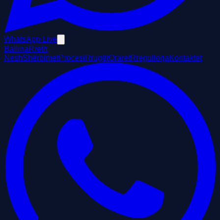
WhatsApp Live
Ballina
Rreth
Nesh
Shërbimet
Procesi
Rrugët
Oraret
Rregullorja
Kontaktet