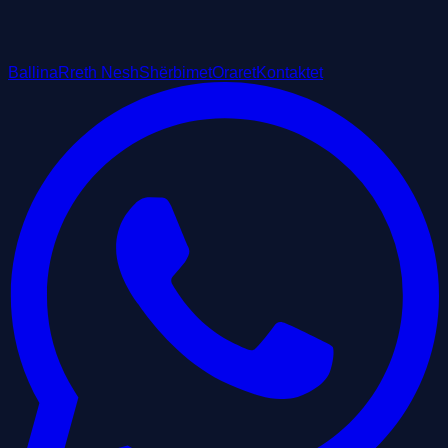
Ballina
Rreth Nesh
Shërbimet
Oraret
Kontaktet