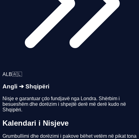
ALB
🇦🇱
Angli
➔
Shqipëri
Nisje e garantuar çdo fundjavë nga Londra. Shërbim i
besueshëm dhe dorëzim i shpejtë derë më derë kudo në
Shqipëri.
Kalendari i
Nisjeve
Grumbullimi dhe dorëzimi i pakove bëhet
vetëm në pikat tona