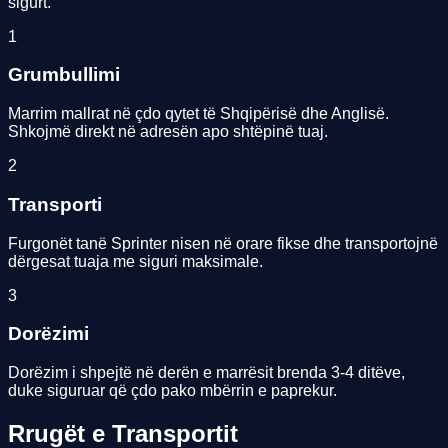
sigurt.
1
Grumbullimi
Marrim mallrat në çdo qytet të Shqipërisë dhe Anglisë.
Shkojmë direkt në adresën apo shtëpinë tuaj.
2
Transporti
Furgonët tanë Sprinter nisen në orare fikse dhe transportojnë
dërgesat tuaja me siguri maksimale.
3
Dorëzimi
Dorëzim i shpejtë në derën e marrësit brenda 3-4 ditëve,
duke siguruar që çdo pako mbërrin e paprekur.
Rrugët e
Transportit