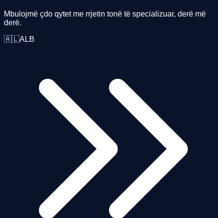
Mbulojmë çdo qytet me rrjetin tonë të specializuar, derë më
derë.
🇦🇱
ALB